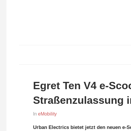
Zum
Inhalt
springen
Finde
Genaumeins.co
genau
deins.
Egret Ten V4 e-Scoo
Straßenzulassung i
Am
Von
In
eMobility
18/03/2020
Julia
Urban Electrics bietet jetzt den neuen e-