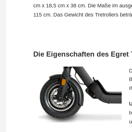
cm x 18,5 cm x 38 cm. Die Maße im ausge
115 cm. Das Gewicht des Tretrollers beträ
Die Eigenschaften des Egret
D
B
d
U
b
u