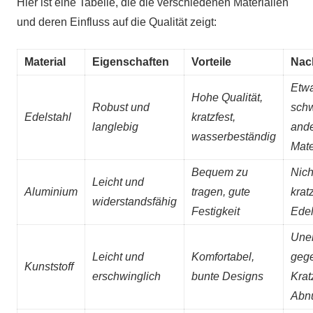
Hier ist eine Tabelle, die die verschiedenen Materialien
und deren Einfluss auf die Qualität zeigt:
Material
Eigenschaften
Vorteile
Nach
Etw
Hohe Qualität,
Robust und
schw
Edelstahl
kratzfest,
langlebig
and
wasserbeständig
Mate
Bequem zu
Nich
Leicht und
Aluminium
tragen, gute
krat
widerstandsfähig
Festigkeit
Edel
Unem
Leicht und
Komfortabel,
geg
Kunststoff
erschwinglich
bunte Designs
Krat
Abn