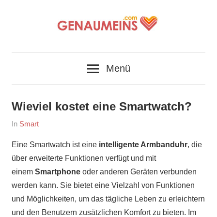
Zum
Inhalt
springen
Finde
Genaumeins.com
genau
Menü
deins.
Wieviel kostet eine Smartwatch?
Am
Von
In
Smart
27/10/2023
Julia
Eine Smartwatch ist eine
intelligente Armbanduhr
, die
über erweiterte Funktionen verfügt und mit
einem
Smartphone
oder anderen Geräten verbunden
werden kann. Sie bietet eine Vielzahl von Funktionen
und Möglichkeiten, um das tägliche Leben zu erleichtern
und den Benutzern zusätzlichen Komfort zu bieten. Im